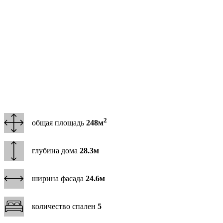
2
общая площадь
248м
глубина дома
28.3м
ширина фасада
24.6м
количество спален
5