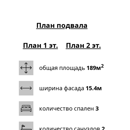
План подвала
План 1 эт.
План 2 эт.
2
общая площадь
189м
ширина фасада
15.4м
количество спален
3
количество санузлов
2