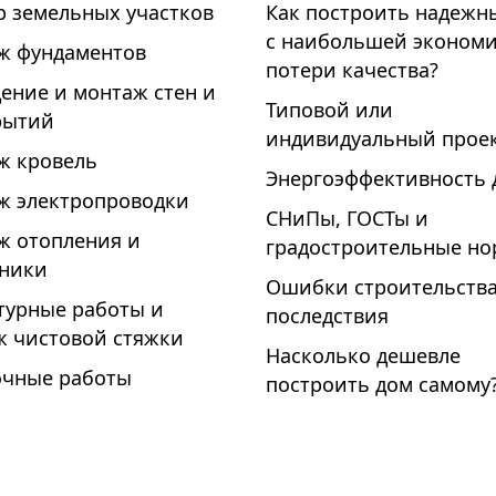
р земельных участков
Как построить надежн
с наибольшей экономи
ж фундаментов
потери качества?
ение и монтаж стен и
Типовой или
рытий
индивидуальный проек
ж кровель
Энергоэффективность 
ж электропроводки
СНиПы, ГОСТы и
ж отопления и
градостроительные н
хники
Ошибки строительства
турные работы и
последствия
ж чистовой стяжки
Насколько дешевле
очные работы
построить дом самому