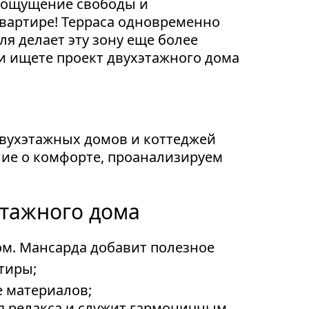
е ощущение свободы и
квартире! Терраса одновременно
я делает эту зону еще более
ли ищете проект двухэтажного дома
вухэтажных домов и коттеджей
ие о комфорте, проанализируем
этажного дома
м. Мансарда добавит полезное
тиры;
е материалов;
ля релакса и служит гармоничным