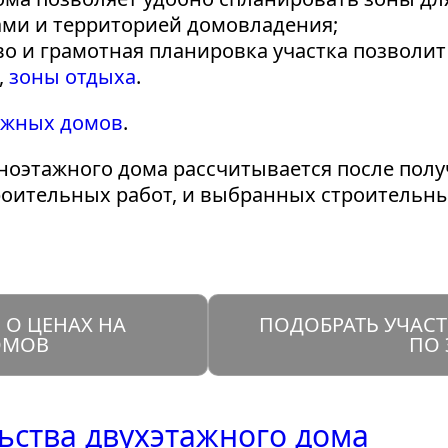
ми и территорией домовладения;
во и грамотная планировка участка позволи
,
зоны отдыха
.
ажных домов
.
дноэтажного дома рассчитывается после по
строительных работ, и выбранных строительн
О ЦЕНАХ НА
ПОДОБРАТЬ УЧАСТ
ОМОВ
ПО 
ьства двухэтажного дома