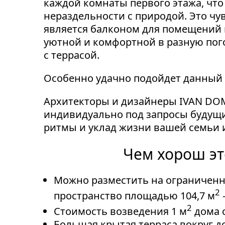
каждой комнаты первого этажа, чт
нераздельности с природой. Это чу
является балконом для помещений в
уютной и комфортной в разную пого
с террасой.
Особенно удачно подойдет данный 
Архитекторы и дизайнеры IVAN DO
индивидуально под запросы будущи
ритмы и уклад жизни вашей семьи и
Чем хорош эт
Можно разместить на ограниченн
2
пространство площадью 104,7 м
2
Стоимость возведения 1 м
дома 
Большая крытая терраса вокруг д