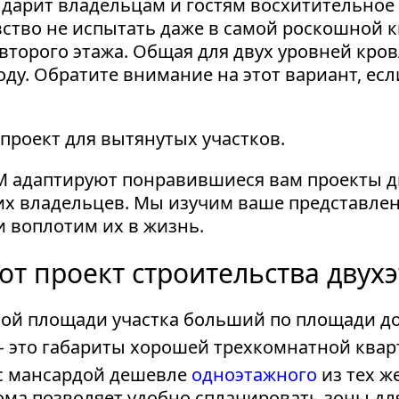
о дарит владельцам и гостям восхитительно
вство не испытать даже в самой роскошной 
торого этажа. Общая для двух уровней кровл
ду. Обратите внимание на этот вариант, ес
проект для вытянутых участков.
M адаптируют понравившиеся вам проекты д
х владельцев. Мы изучим ваше представлен
 воплотим их в жизнь.
от проект строительства двух
ой площади участка больший по площади до
– это габариты хорошей трехкомнатной квар
с мансардой дешевле
одноэтажного
из тех ж
ома позволяет удобно спланировать зоны д