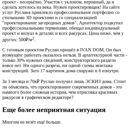
проект - несерьёзно. Участок с уклоном, неровный, да и
сделать хотелось на века. Нужен проектировщик! На сайте
услуг Руслана привлекло профессиональное портфолио со
стильными 3D проектами и со специализацией
"проектирование загородных домов". Архитектор подкупал
профессиональными терминами, обещал индивидуальный
проект и визуал в деталях и всех ракурсах. Цена ниже, чем у
2
других: 500₽/м
.
С готовым проектом Руслан пришёл в IVAN DOM. Он был
возмущён: работать оказалось нельзя. В архитектурной части -
только 30% нужных сведений, конструкторского раздела
вовсе нет. Ни одного разреза, ни одной схемы монтажа
конструкций. Зато 17 картинок дома снаружи и 6 изнутри.
За 3 месяца и 70к₽ Руслан получил лишь ЭСКИЗ дома. Стоит
ли объяснять, что проектирование современных домов - это
намного более сложная история, чем отрисовка красивых
ракурсов в графическом редакторе?
Еще более неприятная ситуация
Многим не везёт ещё больше.